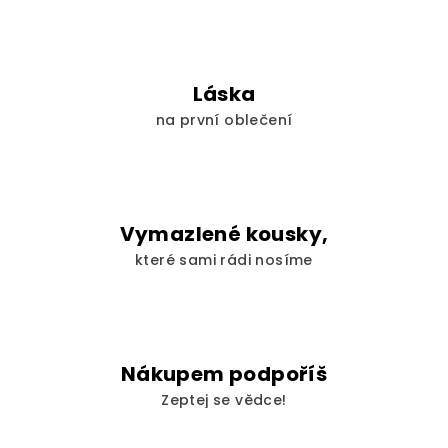
d
a
c
í
Láska
p
na první oblečení
r
v
k
y
v
Vymazlené kousky,
ý
které sami rádi nosíme
p
i
s
u
Nákupem podpoříš
Zeptej se vědce!