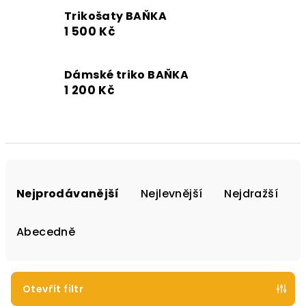
Trikošaty BAŇKA
1 500 Kč
Dámské triko BAŇKA
1 200 Kč
Ř
a
Nejprodávanější
Nejlevnější
Nejdražší
z
e
Abecedně
n
í
p
Otevřít filtr