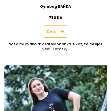
Gymbag BAŇKA
750 Kč
Detail
Naše milovaná ❤︎ otazníkobaňka. Ukaž, že miluješ
vědu i otázky!