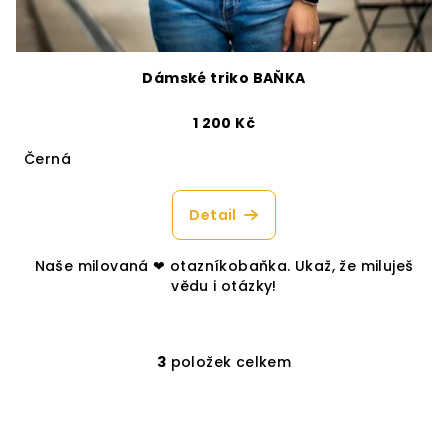
Dámské triko BAŇKA
1 200 Kč
Černá
Detail
Naše milovaná ❤︎ otazníkobaňka. Ukaž, že miluješ
vědu i otázky!
3
položek celkem
O
v
l
á