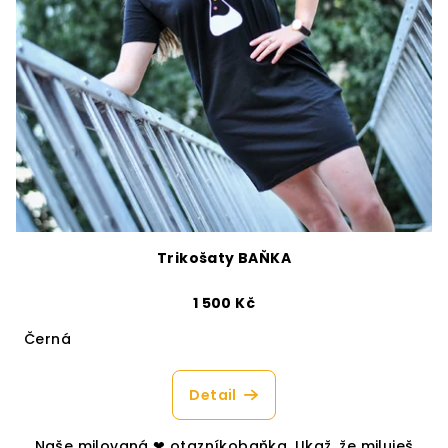
Trikošaty BAŇKA
1 500 Kč
Černá
Detail
Naše milovaná ❤︎ otazníkobaňka. Ukaž, že miluješ