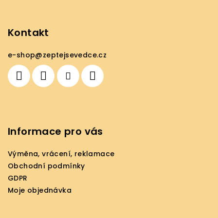
Z
á
p
Kontakt
a
e-shop
@
zeptejsevedce.cz
t
í
Informace pro vás
Výměna, vrácení, reklamace
Obchodní podmínky
GDPR
Moje objednávka