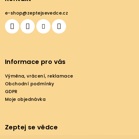
a
e-shop
@
zeptejsevedce.cz
t
í
Informace pro vás
Výměna, vrácení, reklamace
Obchodní podmínky
GDPR
Moje objednávka
Zeptej se vědce