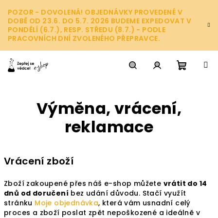
Přejít
POZOR - DOVOLENÁ! OBJEDNÁVKY PROVEDENÉ V
na
DOBĚ OD 23.6. DO 5.7. 2026 BUDEME EXPEDOVAT V
obsah
PONDĚLÍ (6.7.), RESP. STŘEDU (8.7.) - PODLE
PRACOVNÍCH DNÍ ZVOLENÉHO PŘEPRAVCE.
Nákupn
Hledat
Přihlášení
Výměna, vrácení,
košík
reklamace
Vrácení zboží
Zboží zakoupené přes náš e-shop můžete
vrátit do 14
dnů od doručení
bez udání důvodu. Stačí využít
stránku
Moje objednávka
, která vám usnadní celý
proces a zboží poslat zpět nepoškozené a ideálně v