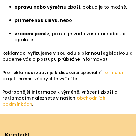
opravu nebo výměnu
zboží, pokud je to možné,
přiměřenou slevu
, nebo
vrácení peněz
, pokud je vada zásadní nebo se
opakuje.
Reklamaci vyřizujeme v souladu s platnou legislativou a
budeme vás o postupu průběžně informovat.
Pro reklamaci zboží je k dispozici speciální
formulář
,
díky kterému vše rychle vyřídíte.
Podrobnější informace k výměně, vrácení zboží a
reklamacím naleznete v našich
obchodních
podmínkách
.
Z
á
p
Kontakt