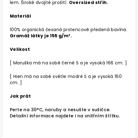
lem. Široké dvojité prošití.
Oversized střih.
Materiál
100% organická česaná prstencově předená bavlna.
Gramáž látky je 155 g/m².
Velikost
[ Maruška má na sobě černé S a je vysoká 166 cm. ]
[ Hien má na sobě světle modré S a je vysoká 160
cm. ]
Jak prát
Perte na 30°C, naruby a nesušte v sušičce.
Detailní informace najdete i na vnitřním štítku.