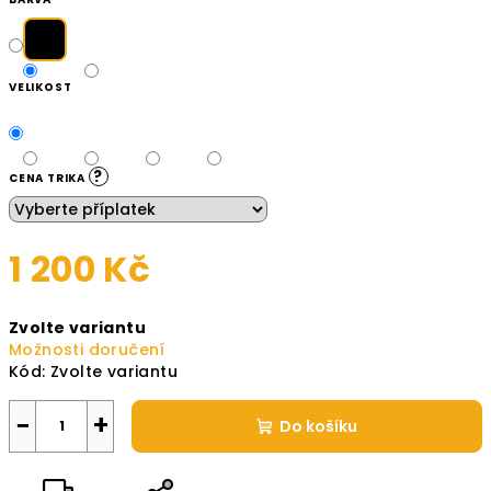
VELIKOST
?
CENA TRIKA
1 200 Kč
Měrná
Zvolte variantu
cena:
Možnosti doručení
Kód:
Zvolte variantu
−
+
Do košíku