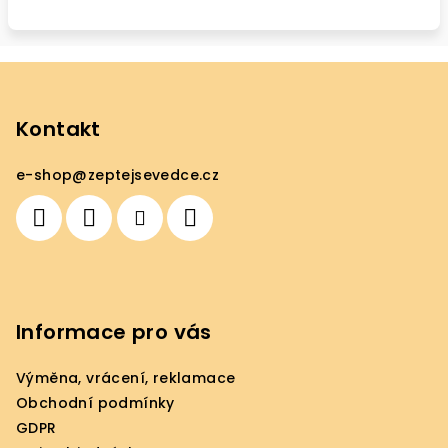
Z
á
p
Kontakt
a
e-shop
@
zeptejsevedce.cz
t
í
Informace pro vás
Výměna, vrácení, reklamace
Obchodní podmínky
GDPR