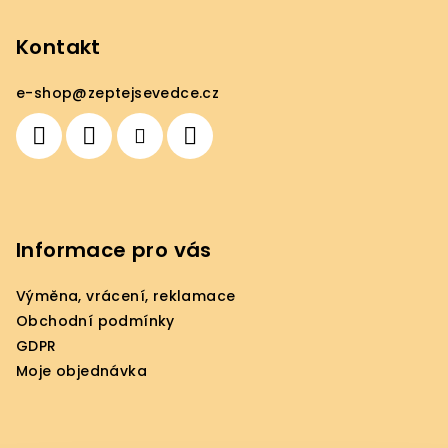
á
p
Kontakt
a
e-shop
@
zeptejsevedce.cz
t
í
Informace pro vás
Výměna, vrácení, reklamace
Obchodní podmínky
GDPR
Moje objednávka