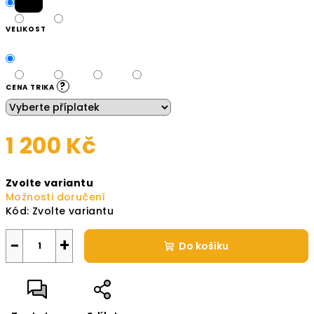
VELIKOST
?
CENA TRIKA
1 200 Kč
Měrná
Zvolte variantu
cena:
Možnosti doručení
Kód:
Zvolte variantu
−
+
Do košíku