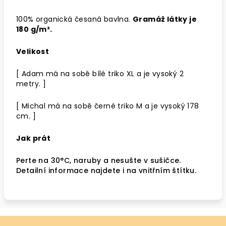
100% organická česaná bavlna.
Gramáž látky je
180 g/m².
Velikost
[ Adam má na sobě bílé triko XL a je vysoký 2
metry. ]
[ Michal má na sobě černé triko M a je vysoký 178
cm. ]
Jak prát
Perte na 30°C, naruby a nesušte v sušičce.
Detailní informace najdete i na vnitřním štítku.
Z