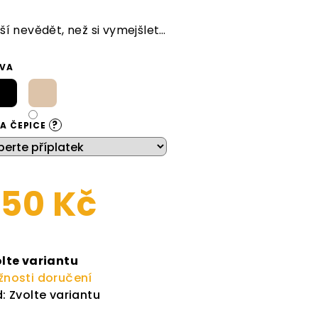
dnocení
duktu
ší nevědět, než si vymejšlet…
VA
zdiček.
?
A ČEPICE
50 Kč
rná
a:
lte variantu
nosti doručení
:
Zvolte variantu