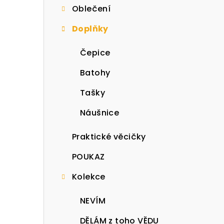
Oblečení
t
Doplňky
r
a
Čepice
n
Batohy
n
Tašky
í
Náušnice
p
Praktické věcičky
a
POUKAZ
n
Kolekce
e
NEVÍM
l
DĚLÁM z toho VĚDU