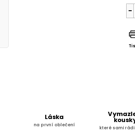
−
Ti
Vymazl
Láska
kousk
na první oblečení
které sami rád