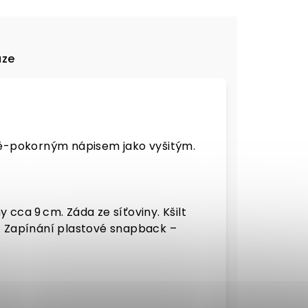
uze
lně-pokorným nápisem jako vyšitým.
cca 9 cm. Záda ze síťoviny. Kšilt
. Zapínání plastové snapback –