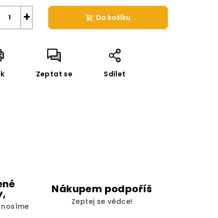
+
Do košíku
sk
Zeptat se
Sdílet
ené
Nákupem podpoříš
y,
Zeptej se vědce!
i nosíme