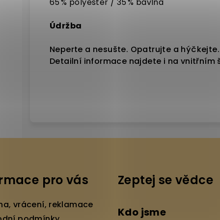
65 % polyester / 35 % bavlna
Údržba
Neperte a nesušte. Opatrujte a hýčkejte.
Detailní informace najdete i na vnitřním š
ormace pro vás
Zeptej se vědce
a, vrácení, reklamace
Kdo jsme
dní podmínky