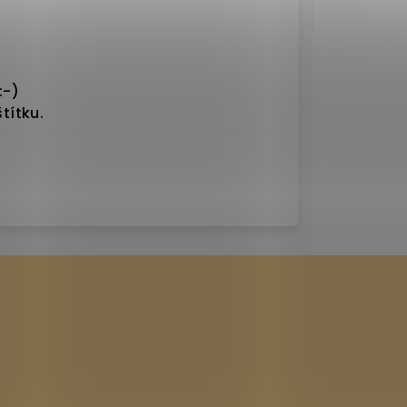
:-)
títku.