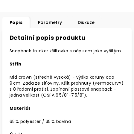
Popis
Parametry
Diskuze
Detailní popis produktu
Snapback trucker kšiltovka s nápisem jako vyšitým.
Střih
Mid crown (středně vysoká) - výška koruny cca
9 cm. Záda ze síťoviny. Kšilt prohnutý (Permacurv®)
s 8 řadami prošití. Zapínání plastové snapback –
jedna velikost (OSFA 6 5/8"–7 5/8").
Materiál
65 % polyester / 35 % bavlna