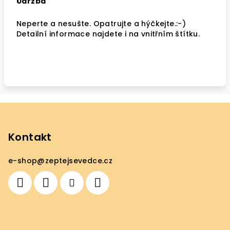
Údržba
Neperte a nesušte. Opatrujte a hýčkejte.:-)
Detailní informace najdete i na vnitřním štítku.
Z
á
p
Kontakt
a
e-shop
@
zeptejsevedce.cz
t
í