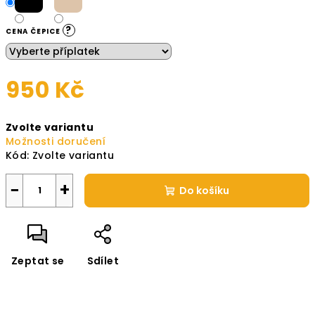
?
CENA ČEPICE
950 Kč
Měrná
Zvolte variantu
cena:
Možnosti doručení
Kód:
Zvolte variantu
−
+
Do košíku
Zeptat se
Sdílet