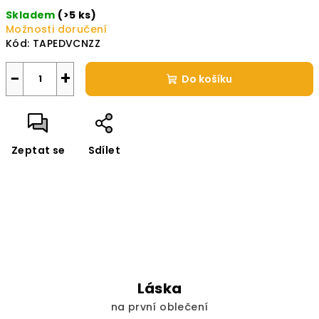
Měrná
Skladem
(>5 ks)
cena:
Možnosti doručení
Kód:
TAPEDVCNZZ
−
+
Do košíku
Zeptat se
Sdílet
Láska
na první oblečení