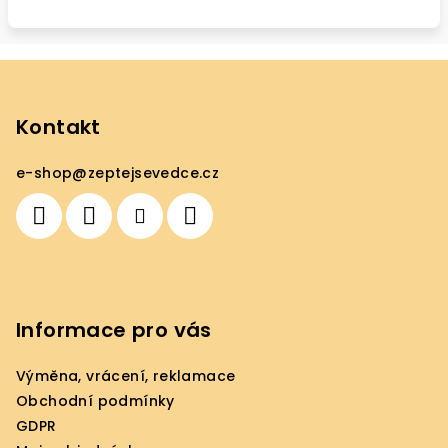
Z
á
p
Kontakt
a
e-shop
@
zeptejsevedce.cz
t
í
Informace pro vás
Výměna, vrácení, reklamace
Obchodní podmínky
GDPR