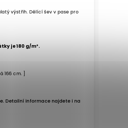
atý výstřih. Dělící šev v pase pro
tky je 180 g/m².
á 166 cm. ]
e. Detailní informace najdete i na