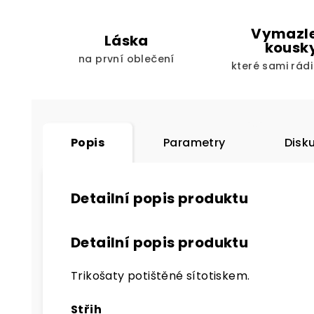
Vymazl
Láska
kousk
na první oblečení
které sami rád
Popis
Parametry
Disk
Detailní popis produktu
Detailní popis produktu
Trikošaty potištěné sítotiskem.
Střih