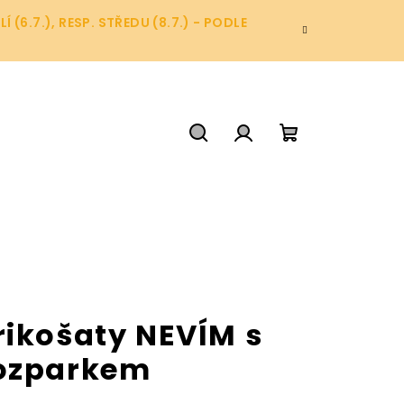
6.7.), RESP. STŘEDU (8.7.) - PODLE
Hledat
Přihlášení
Nákupní
košík
rikošaty NEVÍM s
ozparkem