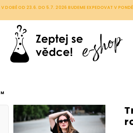
OBĚ OD 23.6. DO 5.7. 2026 BUDEME EXPEDOVAT V PONDĚLÍ (
EM
T
r