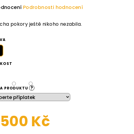
ůměrné
odnocení
Podrobnosti hodnocení
dnocení
duktu
cha pokory ještě nikoho nezabila.
VA
zdiček.
IKOST
?
NA PRODUKTU
 500 Kč