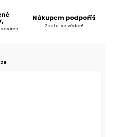
ené
Nákupem podpoříš
y,
Zeptej se vědce!
i nosíme
uze