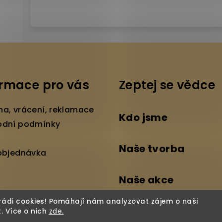
ormace pro vás
Zeptej se vědce
a, vrácení, reklamace
Kdo jsme
dní podmínky
Naše tvorba
objednávka
Naše akce
ádi cookies! Pomáhají nám analyzovat zájem o naši
t.
Více o nich
zde
.