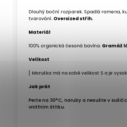
Dlouhý boční rozparek. Spadlá ramena, kul
tvarování.
Oversized střih.
Materiál
100% organická česaná bavlna.
Gramáž lá
Velikost
[ Maruška má na sobě velikost S a je vysok
Jak prát
Perte na 30°C, naruby a nesušte v sušičc
vnitřním štítku.