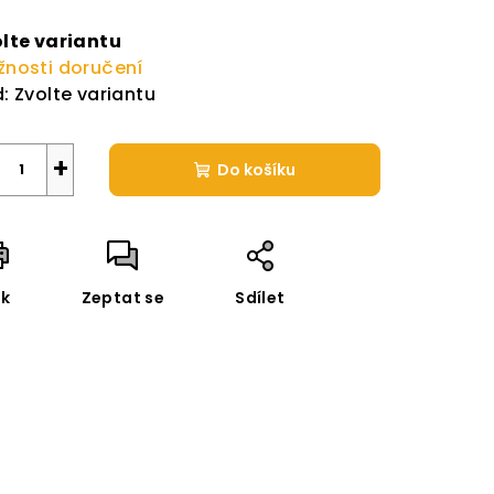
rná
a:
lte variantu
nosti doručení
:
Zvolte variantu
+
Do košíku
sk
Zeptat se
Sdílet