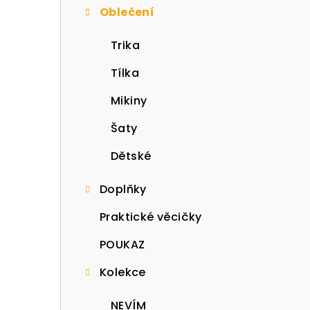
Oblečení
t
r
Trika
a
Tílka
n
Mikiny
n
Šaty
í
Dětské
p
Doplňky
a
Praktické věcičky
n
POUKAZ
e
Kolekce
l
NEVÍM