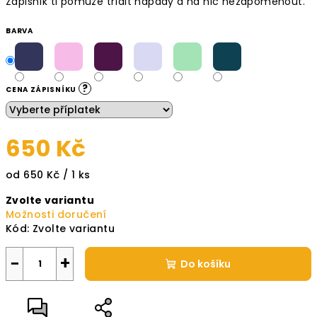
Zápisník ti pomůže třídit nápady a na nic nezapomenout.
BARVA
?
CENA ZÁPISNÍKU
650 Kč
Měrná
od 650 Kč / 1 ks
cena:
Zvolte variantu
Možnosti doručení
Kód:
Zvolte variantu
−
+
Do košíku