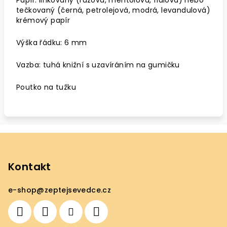
Papír: linkovaný (růžová, mentolová, fialová) nebo
tečkovaný (černá, petrolejová, modrá, levandulová)
krémový papír
Výška řádku: 6 mm
Vazba: tuhá knižní s uzavíráním na gumičku
Poutko na tužku
Z
á
p
Kontakt
a
e-shop
@
zeptejsevedce.cz
t
í