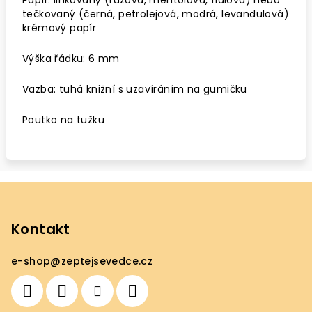
Papír: linkovaný (růžová, mentolová, fialová) nebo
tečkovaný (černá, petrolejová, modrá, levandulová)
krémový papír
Výška řádku: 6 mm
Vazba: tuhá knižní s uzavíráním na gumičku
Poutko na tužku
Z
á
p
Kontakt
a
e-shop
@
zeptejsevedce.cz
t
í