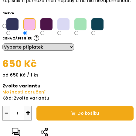
Zápisník ti pomůže třídit nápady a na nic nezapomenout.
BARVA
?
CENA ZÁPISNÍKU
650 Kč
Měrná
od 650 Kč / 1 ks
cena:
Zvolte variantu
Možnosti doručení
Kód:
Zvolte variantu
−
+
Do košíku