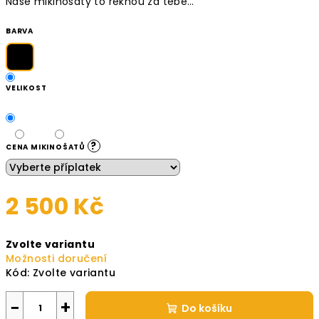
Naše mikinošaty to řeknou za tebe…
BARVA
VELIKOST
?
CENA MIKINOŠATŮ
2 500 Kč
Měrná
Zvolte variantu
cena:
Možnosti doručení
Kód:
Zvolte variantu
−
+
Do košíku