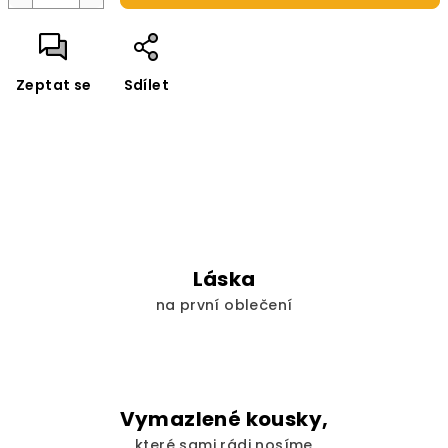
Zeptat se
Sdílet
Láska
na první oblečení
Vymazlené kousky,
které sami rádi nosíme