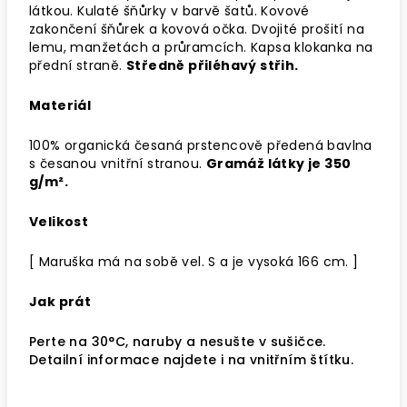
látkou. Kulaté šňůrky v barvě šatů. Kovové
zakončení šňůrek a kovová očka. Dvojité prošití na
lemu, manžetách a průramcích. Kapsa klokanka na
přední straně.
Středně přiléhavý střih.
Materiál
100% organická česaná prstencově předená bavlna
s česanou vnitřní stranou.
Gramáž látky je 350
g/m².
Velikost
[ Maruška má na sobě vel. S a je vysoká 166 cm. ]
Jak prát
Perte na 30°C, naruby a nesušte v sušičce.
Detailní informace najdete i na vnitřním štítku.