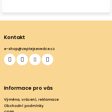
Z
á
p
Kontakt
a
e-shop
@
zeptejsevedce.cz
t
í
Informace pro vás
Výměna, vrácení, reklamace
Obchodní podmínky