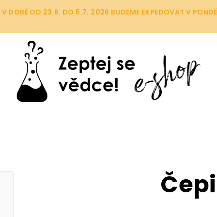
OBĚ OD 23.6. DO 5.7. 2026 BUDEME EXPEDOVAT V PONDĚLÍ (
Čep