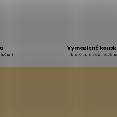
ka
Vymazlené kousk
blečení
které sami rádi nosím