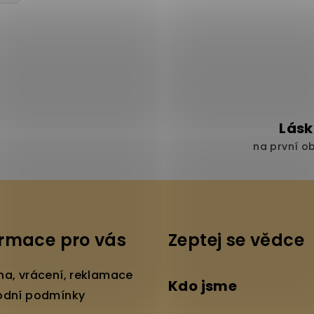
ý
p
i
s
u
Lás
na první o
ormace pro vás
Zeptej se vědce
a, vrácení, reklamace
Kdo jsme
dní podmínky