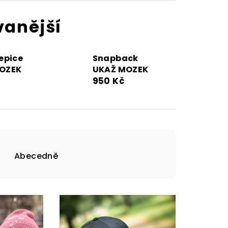
vanější
epice
Snapback
OZEK
UKAŽ MOZEK
950 Kč
Abecedně