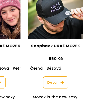
KAŽ MOZEK
Snapback UKAŽ MOZEK
950 Kč
žová
Petrolejová
Černá
Béžová
Detail
ew sexy.
Mozek is the new sexy.