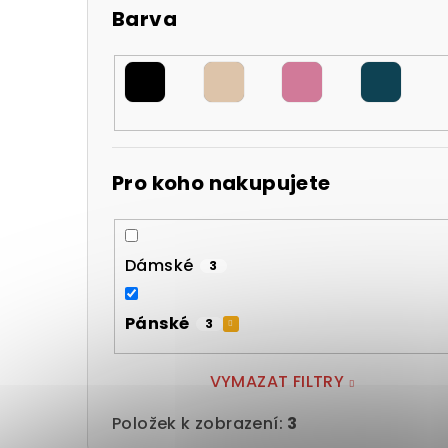
Barva
Pro koho nakupujete
Dámské
3
Pánské
3
VYMAZAT FILTRY
Položek k zobrazení:
3