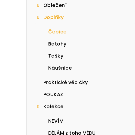
Oblečení
t
Doplňky
r
a
Čepice
n
Batohy
n
Tašky
í
Náušnice
p
Praktické věcičky
a
POUKAZ
n
Kolekce
e
NEVÍM
l
DĚLÁM z toho VĚDU