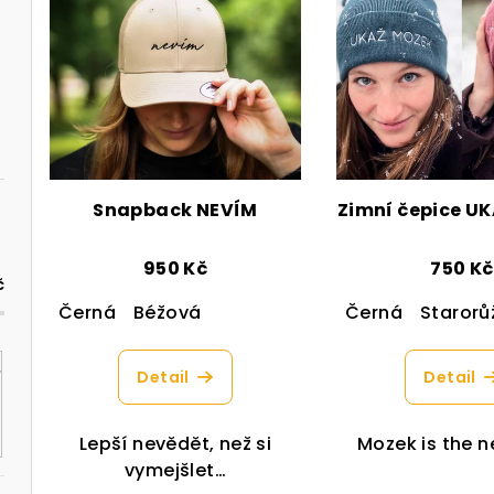
p
í
i
p
s
r
p
o
r
d
Snapback NEVÍM
Zimní čepice U
o
u
d
k
950 Kč
750 Kč
č
u
t
Černá
Béžová
Černá
Starorů
k
ů
Detail
Detail
t
ů
Lepší nevědět, než si
Mozek is the n
vymejšlet…