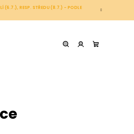
6.7.), RESP. STŘEDU (8.7.) - PODLE
Hledat
Přihlášení
Nákupní
košík
ice