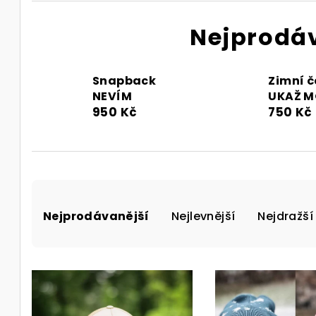
Nejprodá
Snapback
Zimní č
NEVÍM
UKAŽ M
950 Kč
750 Kč
Ř
Nejprodávanější
Nejlevnější
Nejdražší
a
z
V
e
ý
n