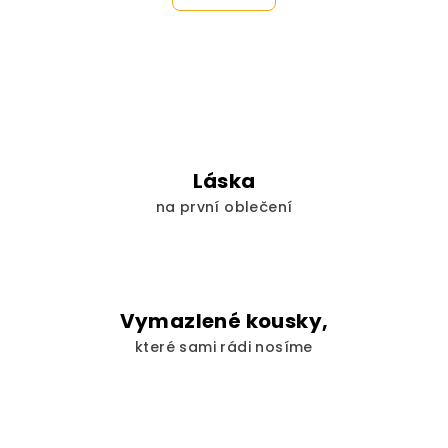
l
o
á
v
á
d
n
a
í
c
í
p
r
Láska
v
na první oblečení
k
y
v
ý
p
Vymazlené kousky,
i
které sami rádi nosíme
s
u