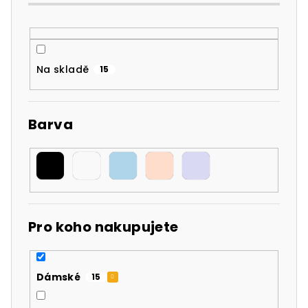
k
t
ů
Na skladě
15
Barva
Pro koho nakupujete
Dámské
15