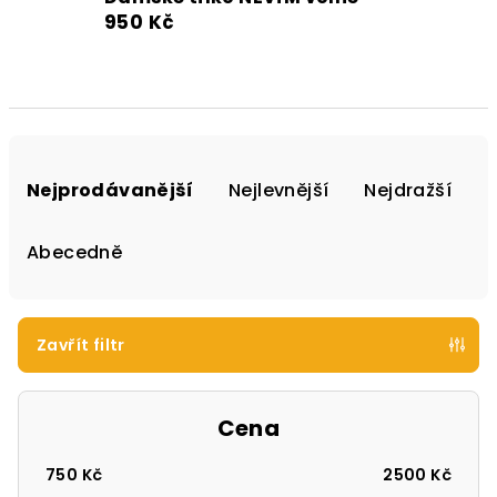
950 Kč
Ř
a
Nejprodávanější
Nejlevnější
Nejdražší
z
e
Abecedně
n
í
p
Zavřít filtr
r
o
Cena
d
u
750
Kč
2500
Kč