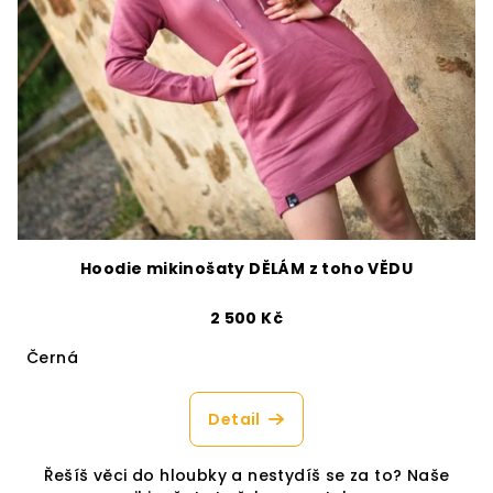
Hoodie mikinošaty DĚLÁM z toho VĚDU
2 500 Kč
Černá
Detail
Řešíš věci do hloubky a nestydíš se za to? Naše