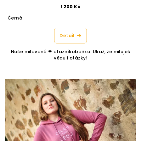
1 200 Kč
Černá
Detail
Naše milovaná ❤︎ otazníkobaňka. Ukaž, že miluješ
vědu i otázky!