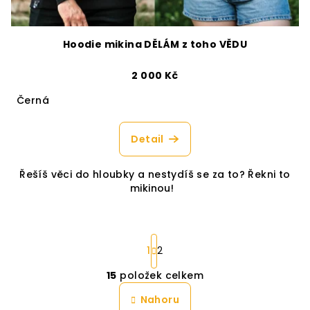
Hoodie mikina DĚLÁM z toho VĚDU
2 000 Kč
Černá
Detail
Řešíš věci do hloubky a nestydíš se za to? Řekni to
mikinou!
S
t
1
2
r
15
položek celkem
á
O
n
v
Nahoru
k