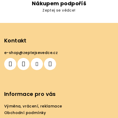
Nákupem podpoříš
Zeptej se vědce!
Z
á
p
Kontakt
a
e-shop
@
zeptejsevedce.cz
t
í
Informace pro vás
Výměna, vrácení, reklamace
Obchodní podmínky